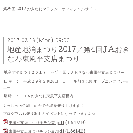
第25回 2017 おきなわマラソン オフィシャルサイト
2017.02.13 (Mon) 09:00
地産地消まつり2017／第4回JAおき
なわ東風平支店まつり
～
地産地消まつり２０１７
第４回ＪＡおきなわ東風平支店まつり～
日時 ： 平成２９年２月26日（日） 午前 9：30 オープニングセレモ
ニー
場所 ： ＪＡおきなわ東風平支店構内
よっしゃあ金城 司会で会場を盛り上げます！
プログラムも盛り沢山のイベントになっていますよ☆
東風平支店まつりチラシ表.pdf
(3.64MB)
東風平支店まつりチラシ裏.pdf
(1.66MB)