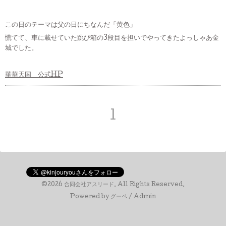
この日のテーマは父の日にちなんだ「黄色」
慌てて、車に載せていた跳び箱の3段目を担いでやってきたよっしゃあ金
城でした。
華華天国 公式HP
1
©2026
合同会社アスリード
. All Rights Reserved.
Powered by
グーペ
/
Admin