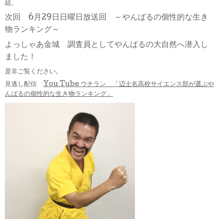
組。
次回 6月29日日曜日放送回 ～やんばるの個性的な生き
物ランキング～
よっしゃあ金城 調査員としてやんばるの大自然へ潜入し
ました！
是非ご覧ください。
見逃し配信
You Tube ウチラン 「辺士名高校サイエンス部が選ぶや
んばるの個性的な生き物ランキング」