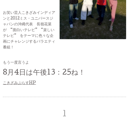
お笑い芸人こきざみインディア
ンと2012ミス・ユニバースジ
ャパンの沖縄代表 長嶺花菜
が “面白いテレビ” “楽しい
テレビ” をテーマに色々な企
画にチャレンジするバラエティ
番組！
もう一度言うよ
8月4日は午後13：25ね！
こきざみぷらすHP
1