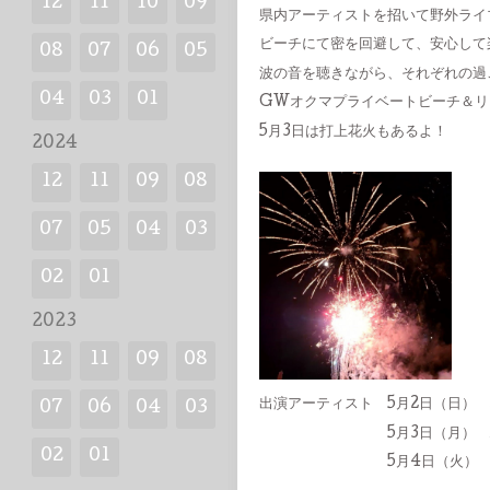
12
11
10
09
県内アーティストを招いて野外ライ
ビーチにて密を回避して、安心して
08
07
06
05
波の音を聴きながら、それぞれの過
04
03
01
GWオクマプライベートビーチ＆リ
5月3日は打上花火もあるよ！
2024
12
11
09
08
07
05
04
03
02
01
2023
12
11
09
08
出演アーティスト 5月2日（日）
07
06
04
03
5月3日（月） Ry
02
01
5月4日（火） ひがけ