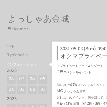
よっしゃあ金城
Welcome！
Top
2021.05.02 (Sun) 09:0
Ryokipedia
オクマプライベ
インフォメーション
マプライベートビーチ＆リゾート
2026
GWスペシャルイベント
08
07
06
05
2年ぶりのGWスペシャルイベント
04
03
02
01
MC よっしゃあ金城
久しぶりのイベント、腕を回して、
2025
日時：GW期間（5月2日・3日・4日）