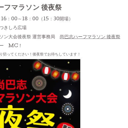
ーフマラソン 後夜祭
16：00～18：00（15：30開場）
つきしろ広場
ソン大会後夜祭 運営事務局
尚巴志ハーフマラソン 後夜祭
ー MC！
り切ってください！後夜祭でお待ちしています！