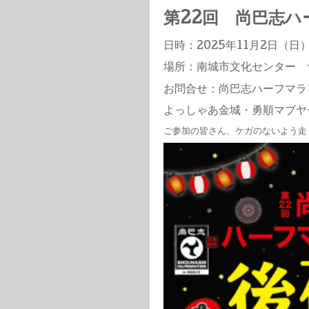
第22回 尚巴志ハ
日時：2025年11月2日（日）
場所：南城市文化センター 
お問合せ：尚巴志ハーフマラ
よっしゃあ金城・勇順マブヤ
ご参加の皆さん、ケガのないよう走