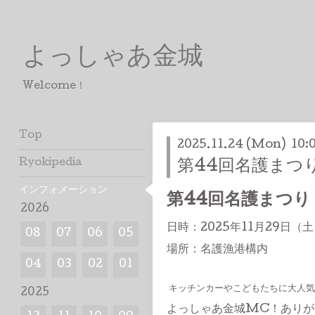
よっしゃあ金城
Welcome！
Top
2025.11.24 (Mon) 10:
Ryokipedia
第44回名護まつ
インフォメーション
第44回名護まつり
2026
日時：2025年11月29日（土
08
07
06
05
場所：名護漁港構内
04
03
02
01
キッチンカーやこどもたちに大人気
2025
よっしゃあ金城MC！ありが