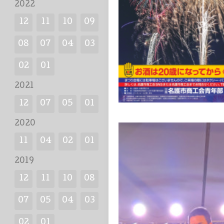
2022
12
11
10
09
08
07
04
03
02
01
2021
12
07
05
01
2020
11
04
02
01
2019
12
11
10
08
07
05
04
03
02
01