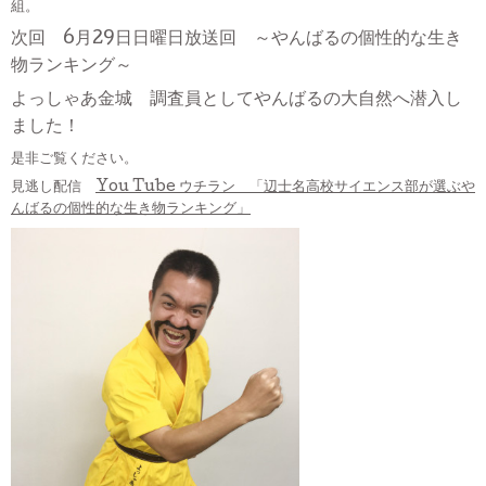
組。
次回 6月29日日曜日放送回 ～やんばるの個性的な生き
物ランキング～
よっしゃあ金城 調査員としてやんばるの大自然へ潜入し
ました！
是非ご覧ください。
見逃し配信
You Tube ウチラン 「辺士名高校サイエンス部が選ぶや
んばるの個性的な生き物ランキング」