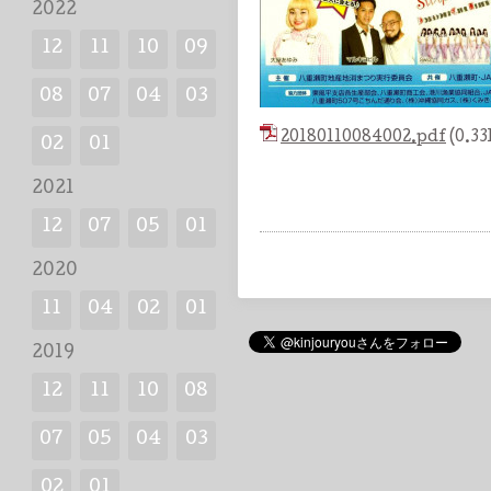
2022
12
11
10
09
08
07
04
03
20180110084002.pdf
(0.3
02
01
2021
12
07
05
01
2020
11
04
02
01
2019
12
11
10
08
07
05
04
03
02
01