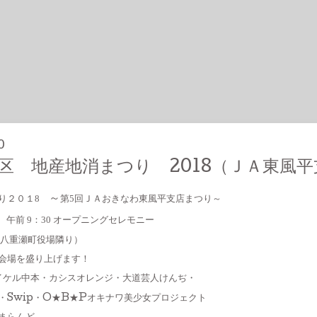
0
区 地産地消まつり 2018（ＪＡ東風
～
つり２０１8
第5回ＪＡおきなわ東風平支店まつり～
 午前 9：30 オープニングセレモニー
八重瀬町役場隣り）
会場を盛り上げます！
マイケル中本・カシスオレンジ・大道芸人けんぢ・
ip・O★B★Pオキナワ美少女プロジェクト