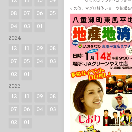
ぴらのぱうるす＆ぱっきゃ
12
11
10
09
その他、マグロ解体ショーや抽選会
08
07
06
05
04
03
01
2024
12
11
09
08
07
05
04
03
02
01
2023
12
11
09
08
07
06
04
03
02
01