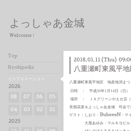
よっしゃあ金城
Welcome！
Top
2018.01.11 (Thu) 09:0
Ryokipedia
八重瀬町東風平地
インフォメーション
八重瀬町東風平地区 地産地消ま
2026
日時 ： 平成30年1月14日（日）
08
07
06
05
場所 ： ＪＡグリーンやえせ店（
長嶺花菜＆よっしゃあ金城 司会で
04
03
02
01
ゲスト：しおり・BuheeeN・
2025
大屋あゆみ・マルキヨビル・Sw