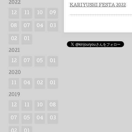
2022
KARIYUSHI FESTA 2022
12
11
10
09
08
07
04
03
02
01
2021
12
07
05
01
2020
11
04
02
01
2019
12
11
10
08
07
05
04
03
02
01