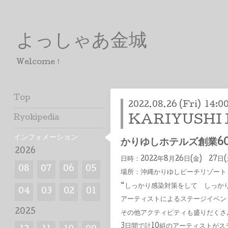
よっしゃあ金城
Welcome！
Top
2022.08.26 (Fri) 14:0
Ryokipedia
KARIYUSHI 
インフォメーション
かりゆしホテルズ創業60
2026
日時：2022年8月26日(金) 27日(
08
07
06
05
場所：沖縄かりゆしビーチリゾート
“しっかり感染対策をして しっかり
04
03
02
01
アーティストによるステージイベン
2025
その他アクティビティも盛りだくさ
3日間で計10組のアーティストが