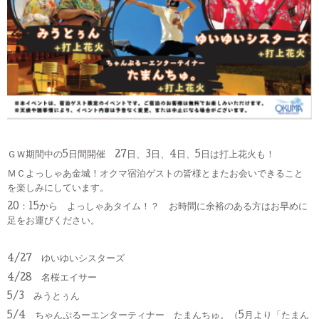
ＧＷ期間中の5日間開催 27日、3日、4日、5日は打上花火も！
ＭＣよっしゃあ金城！オクマ宿泊ゲストの皆様とまたお会いできること
を楽しみにしています。
20：15から よっしゃあタイム！？ お時間に余裕のある方はお早めに
足をお運びください。
4/27 ゆいゆいシスターズ
4/28 名桜エイサー
5/3 みうとぅん
5/4 ちゃんぷるーエンターティナー たまんちゅ。（5月より「たまん