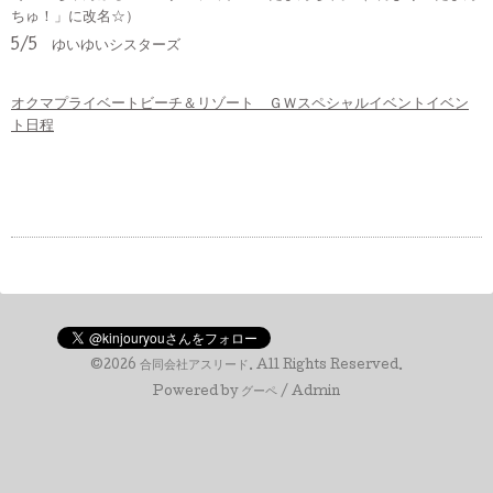
ちゅ！」に改名☆）
5/5 ゆいゆいシスターズ
オクマプライベートビーチ＆リゾート ＧＷスペシャルイベントイベン
ト日程
©2026
合同会社アスリード
. All Rights Reserved.
Powered by
グーペ
/
Admin