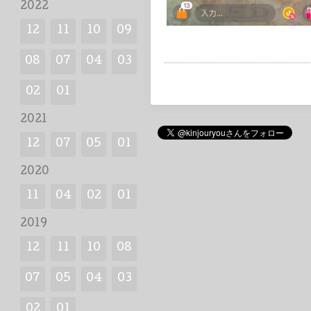
2022
12
11
10
09
08
07
04
03
02
01
2021
12
07
05
01
2020
11
04
02
01
2019
12
11
10
08
07
05
04
03
02
01