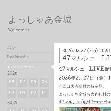
よっしゃあ金城
Welcome！
Top
2026.02.27 (Fri) 10:51
Ryokipedia
47マルシェ L
インフォメーション
47マルシェ LIVE配
2026
2026年2月27日（金）1
08
07
06
05
今回は大宜味村の特産品。
04
03
02
01
よっしゃあ金城も大宜味村の
47マルシェ (@47marche)
2025