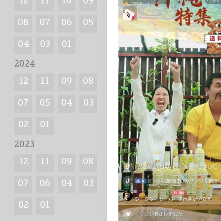
12
11
10
09
08
07
06
05
04
03
01
2024
12
11
09
08
07
05
04
03
02
01
2023
12
11
09
08
07
06
04
03
02
01